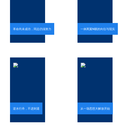
革命尚未成功，同志仍须努力
一体两翼N驱的向往与现实
逆水行舟，不进则退
从一场思想大解放开始