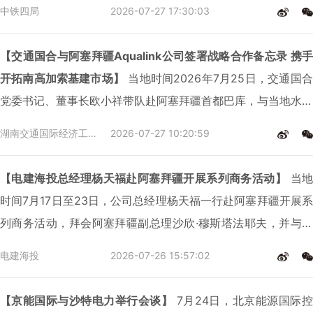
工程咨询有限公司，以下简称“先锋公司”）签订战略合作协议。
中铁四局
2026-07-27 17:30:03
新华发展集团董事长兼中国东方教育集团董事会主席吴伟，副总
裁吴昌军，先锋公司董事长萨米·赛义德（Samy Sayed），首
【交通国合与阿塞拜疆Aqualink公司签署战略合作备忘录 携手
席执行官叶海亚·萨米（Yehia Samy），中铁四局党委书记、董
开拓南高加索基建市场】
当地时间2026年7月25日，交通国合
事长刘勃出席签约仪式。
党委书记、董事长欧小祥带队赴阿塞拜疆首都巴库，与当地水务
基建龙头企业Aqualink公司开展商务洽谈，并签署战略合作备
湖南交通国际经济工程合作有限公司
2026-07-27 10:20:59
忘录。双方将围绕水务处理、基础设施建设、工程材料贸易等领
域深化协同，共同开拓南高加索地区基建市场。
【电建海投总经理杨天福赴阿塞拜疆开展系列商务活动】
当地
时间7月17日至23日，公司总经理杨天福一行赴阿塞拜疆开展系
列商务活动，拜会阿塞拜疆副总理沙欣·穆斯塔法耶夫，并与阿
能源部、经济部、水资源署、国家石油公司（SOCAR）负责人
电建海投
2026-07-26 15:57:02
及中国驻阿塞拜疆大使馆商务参赞于宏驰会谈，围绕能源投资、
新能源项目合作开展交流。公司副总经理何时有参加上述活动。
【京能国际与沙特电力举行会谈】
7月24日，北京能源国际控
电建国际欧亚区域总部副总经理谭晓峰参加部分活动。