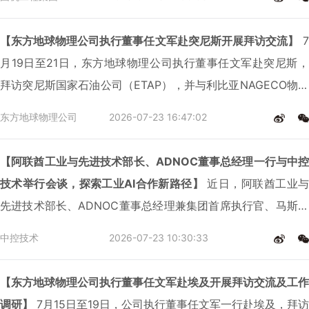
深入交流。
【东方地球物理公司执行董事任文军赴突尼斯开展拜访交流】
7
月19日至21日，东方地球物理公司执行董事任文军赴突尼斯，
拜访突尼斯国家石油公司（ETAP），并与利比亚NAGECO物探
公司举行会谈，着力深化双边合作、拓展一体化物探技术服务，
东方地球物理公司
2026-07-23 16:47:02
为进一步做大北非区域市场规模、构建与油公司的长期稳定合作
伙伴关系筑牢根基。
【阿联酋工业与先进技术部长、ADNOC董事总经理一行与中控
技术举行会谈，探索工业AI合作新路径】
近日，阿联酋工业与
先进技术部长、ADNOC董事总经理兼集团首席执行官、马斯达
尔董事会主席苏尔坦·艾哈迈德·贾比尔博士（Dr. Sultan Ahmed
中控技术
2026-07-23 10:30:33
Al Jaber）率领代表团，与中控技术股份有限公司董事长兼总裁
崔山举行会谈。
【东方地球物理公司执行董事任文军赴埃及开展拜访交流及工作
调研】
7月15日至19日，公司执行董事任文军一行赴埃及，拜访