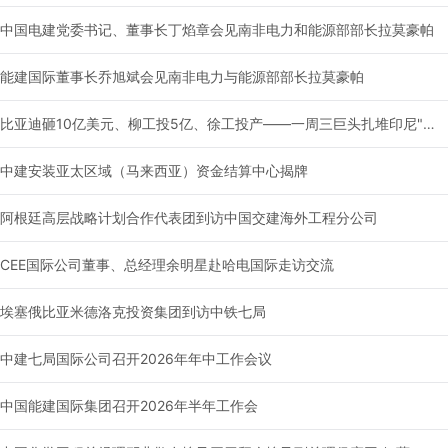
中国电建党委书记、董事长丁焰章会见南非电力和能源部部长拉莫豪帕
能建国际董事长乔旭斌会见南非电力与能源部部长拉莫豪帕
比亚迪砸10亿美元、柳工投5亿、徐工投产——一周三巨头扎堆印尼"盖房子"
中建安装亚太区域（马来西亚）资金结算中心揭牌
阿根廷高层战略计划合作代表团到访中国交建海外工程分公司
CEE国际公司董事、总经理余明星赴哈电国际走访交流
埃塞俄比亚米德洛克投资集团到访中铁七局
中建七局国际公司召开2026年年中工作会议
中国能建国际集团召开2026年半年工作会