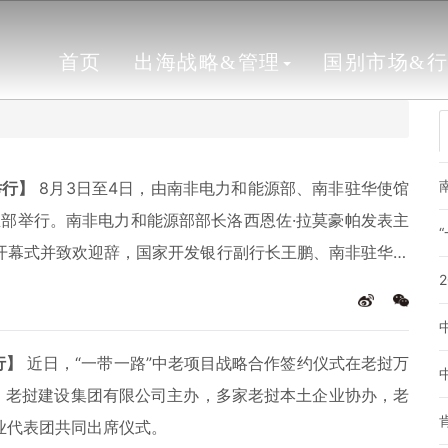
首页
出海战略&管理
国别市场&
举行】
8月3日至4日，由南非电力和能源部、南非驻华使馆
总部举行。南非电力和能源部部长洛西恩佐·拉莫豪帕发表主
开幕式并致欢迎辞，国家开发银行副行长王鹏、南非驻华大
常委、副总经理陈观福，电建国际公司党委书记、董事长唐玉
建国际公司副总经理兼东南非区域总部总经理刘恺出席会
行】
近日，“一带一路”中老项目战略合作签约仪式在老挝万
司、老挝建设集团有限公司主办，多家老挝本土企业协办，老
业代表团共同出席仪式。