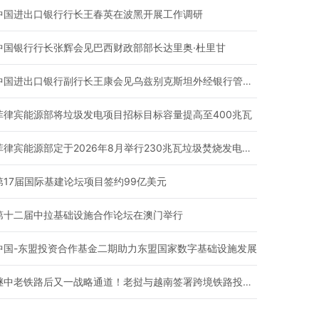
中国进出口银行行长王春英在波黑开展工作调研
中国银行行长张辉会见巴西财政部部长达里奥·杜里甘
中国进出口银行副行长王康会见乌兹别克斯坦外经银行管理委员会主席阿利舍·米尔索阿托夫
菲律宾能源部将垃圾发电项目招标目标容量提高至400兆瓦
菲律宾能源部定于2026年8月举行230兆瓦垃圾焚烧发电装机容量的拍卖
第17届国际基建论坛项目签约99亿美元
第十二届中拉基础设施合作论坛在澳门举行
中国-东盟投资合作基金二期助力东盟国家数字基础设施发展
继中老铁路后又一战略通道！老挝与越南签署跨境铁路投资合作协议