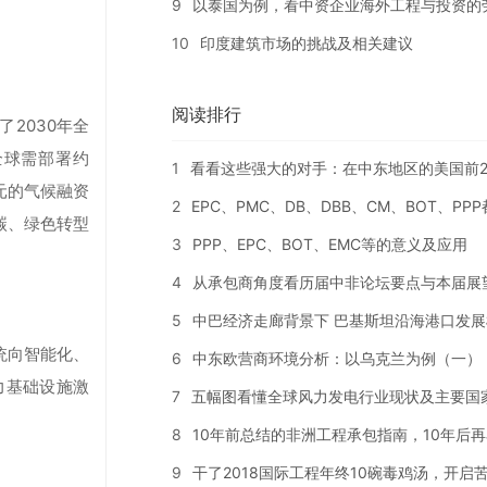
9
以泰国为例，看中资企业海外工程与投资的
10
印度建筑市场的挑战及相关建议
阅读排行
2030年全
年全球需部署约
1
看看这些强大的对手：在中东地区的美国前2
美元的气候融资
2
EPC、PMC、DB、DBB、CM、BOT、PP
碳、绿色转型
3
PPP、EPC、BOT、EMC等的意义及应用
4
从承包商角度看历届中非论坛要点与本届展
5
中巴经济走廊背景下 巴基斯坦沿海港口发展
统向智能化、
6
中东欧营商环境分析：以乌克兰为例（一）
力基础设施激
7
五幅图看懂全球风力发电行业现状及主要国
8
10年前总结的非洲工程承包指南，10年后
9
干了2018国际工程年终10碗毒鸡汤，开启苦