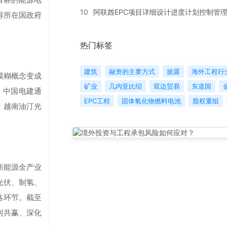
10
阿联酋EPC项目详细设计进度计划控制管
得所在国政府
热门标签
建筑
融资的主要方式
披露
海外工程行
模糊概念变成
矿业
几内亚比绍
双边贸易
东道国
，中国电建通
EPC工程
固体氧化物燃料电池
股权重组
：越南油汀光
新能源全产业
光伏、制氢、
各环节。截至
利共赢、深化