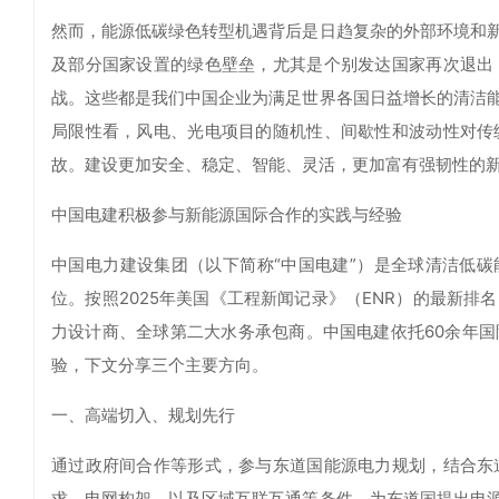
然而，能源低碳绿色转型机遇背后是日趋复杂的外部环境和
及部分国家设置的绿色壁垒，尤其是个别发达国家再次退出
战。这些都是我们中国企业为满足世界各国日益增长的清洁
局限性看，风电、光电项目的随机性、间歇性和波动性对传
故。建设更加安全、稳定、智能、灵活，更加富有强韧性的
中国电建积极参与新能源国际合作的实践与经验
中国电力建设集团（以下简称“中国电建”）是全球清洁低碳能
位。按照2025年美国《工程新闻记录》（ENR）的最新
力设计商、全球第二大水务承包商。中国电建依托60余年
验，下文分享三个主要方向。
一、高端切入、规划先行
通过政府间合作等形式，参与东道国能源电力规划，结合东
求、电网构架，以及区域互联互通等条件，为东道国提出电