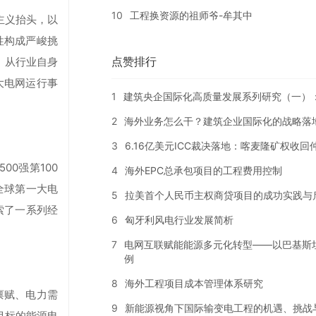
10
工程换资源的祖师爷-牟其中
主义抬头，以
性构成严峻挑
点赞排行
。从行业自身
大电网运行事
1
建筑央企国际化高质量发展系列研究（一）
2
海外业务怎么干？建筑企业国际化的战略落
3
6.16亿美元ICC裁决落地：喀麦隆矿权收
0强第100
4
海外EPC总承包项目的工程费用控制
全球第一大电
5
拉美首个人民币主权商贷项目的成功实践与
索了一系列经
6
匈牙利风电行业发展简析
7
电网互联赋能能源多元化转型——以巴基斯
例
8
海外工程项目成本管理体系研究
禀赋、电力需
9
新能源视角下国际输变电工程的机遇、挑战
目标的能源电