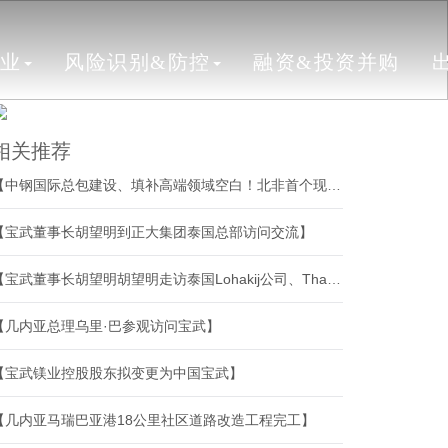
行业
风险识别&防控
融资&投资并购
相关推荐
【中钢国际总包建设、填补高端领域空白！北非首个现代化冷轧厂迈入试生产阶段】
【宝武董事长胡望明到正大集团泰国总部访问交流】
【宝武董事长胡望明胡望明走访泰国Lohakij公司、ThaiBev公司】
【几内亚总理乌里·巴参观访问宝武】
【宝武镁业控股股东拟变更为中国宝武】
【几内亚马瑞巴亚港18公里社区道路改造工程完工】