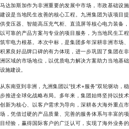
马达加斯加作为非洲重要的发展中市场，市政基础设施
建设是当地民生改善的核心工程。九洲集团为该项目提
供变压器、智能高压充气柜、直流屏等核心电力装备，
以可靠的产品方案与专业的项目服务，为当地民生工程
筑牢电力根基。本次中标，是集团多年深耕非洲市场、
积累良好品牌口碑的有力体现，进一步巩固了集团在非
洲区域的市场地位，以优质电力解决方案助力当地基础
设施建设。
从东南亚到非洲，九洲集团以“技术+服务”双轮驱动，稳
步推进全球化战略布局。多年来，集团始终坚持以技术
创新为核心、以客户需求为导向，深耕各大海外重点市
场，凭借过硬的产品质量、完善的服务体系与丰富的项
目经验，赢得国际客户的广泛认可，实现了海外业务的