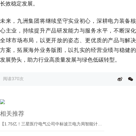
长效稳定发展。
未来，九洲集团将继续坚守实业初心，深耕电力装备核
心主业，持续提升产品研发能力与服务水平，不断深化
全球市场布局，以更开放的姿态、更优质的产品与解决
方案，拓展海外业务版图，以扎实的经营业绩与稳健的
发展势头，助力行业高质量发展与绿色低碳转型。
阅读
370次
相关推荐
【1.75亿！三星医疗电气公司中标波兰电力局智能计量项目】