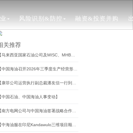
行业
风险识别&防控
融资&投资并购
相关推荐
【马来西亚国家石油公司及MISC、MHB公司团组到访海油工程】
【中国海油召开2026年三季度生产经营形势分析会】
【康菲公司运营执行副总裁潘友信一行到访海油工程】
【中国石油、中国海油人事变动】
【南方电网公司与中国海油签署战略合作协议】
【中海油服在印尼Kandawulo三维项目顺利启动】