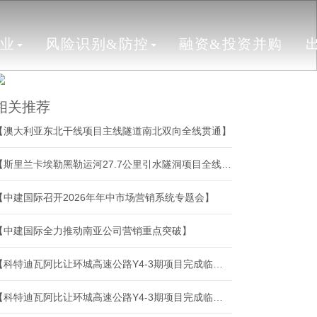
行业
风险识别&防控
融资&投资并购
相关推荐
【澳大利亚东北干线项目主线隧道南北双向全线贯通】
【斯里兰卡埃勒黑勒运河27.7公里引水隧洞项目全线顺利贯通】
【中建国际召开2026年年中市场营销系统专题会】
【中建国际全力推动南亚公司营销重点突破】
【科特迪瓦阿比让环城高速公路Y4-3期项目完成临时验收】
【科特迪瓦阿比让环城高速公路Y4-3期项目完成临时验收】