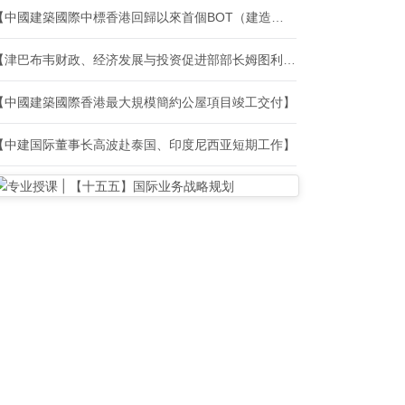
【中國建築國際中標香港回歸以來首個BOT（建造、營運及移交）項目】
【津巴布韦财政、经济发展与投资促进部部长姆图利·恩库贝一行到访中建国际】
【中國建築國際香港最大規模簡約公屋項目竣工交付】
【中建国际董事长高波赴泰国、印度尼西亚短期工作】