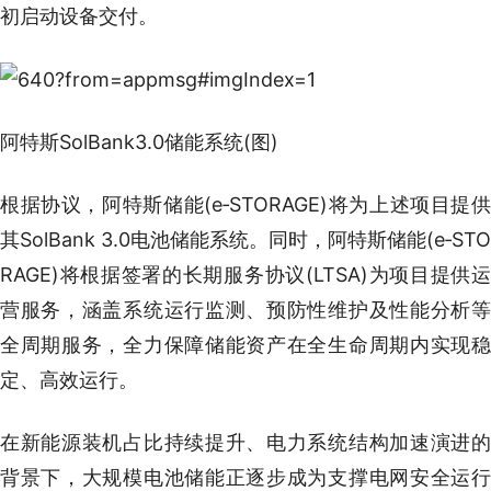
初启动设备交付。
阿特斯SolBank3.0储能系统(图)
根据协议，阿特斯储能(e‑STORAGE)将为上述项目提供
其SolBank 3.0电池储能系统。同时，阿特斯储能(e‑STO
RAGE)将根据签署的长期服务协议(LTSA)为项目提供运
营服务，涵盖系统运行监测、预防性维护及性能分析等
全周期服务，全力保障储能资产在全生命周期内实现稳
定、高效运行。
在新能源装机占比持续提升、电力系统结构加速演进的
背景下，大规模电池储能正逐步成为支撑电网安全运行