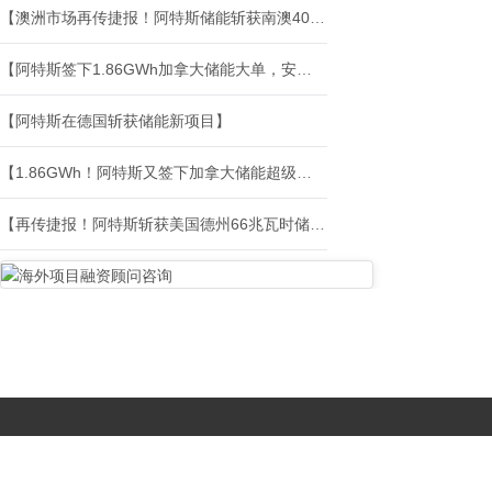
【澳洲市场再传捷报！阿特斯储能斩获南澳408MWh大订单】
【阿特斯签下1.86GWh加拿大储能大单，安大略省迎来最大储能项目】
【阿特斯在德国斩获储能新项目】
【1.86GWh！阿特斯又签下加拿大储能超级大单】
【再传捷报！阿特斯斩获美国德州66兆瓦时储能订单】
Copyright © 2017-
2026 All Rights Reserved. 北京国复咨询有限公司 |
京B2-20203483
|
京公网安备11010502056603号
|
京ICP备