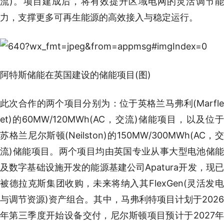
流)。项目建成后，将有效提升区域电网的灵活调节能
力，支撑更多可再生能源的高效接入与稳定运行。
阿特斯储能在英国建设的储能项目(图)
此次合作的两个项目分别为：位于英格兰马弗利(Marfle
et)的60MW/120MWh(AC，交流)储能项目，以及位于
苏格兰尼尔斯顿(Neilston)的150MW/300MWh(AC，交
流)储能项目。两个项目均由英国专业从事大型电池储能
及数字基础设施开发的能源基建公司Apatura开发，现已
被德拉克斯集团收购，未来将纳入其FlexGen(灵活发电
与调节资源)资产组合。其中，马弗利特项目计划于2026
年第三季度开始设备交付，尼尔斯顿项目预计于2027年