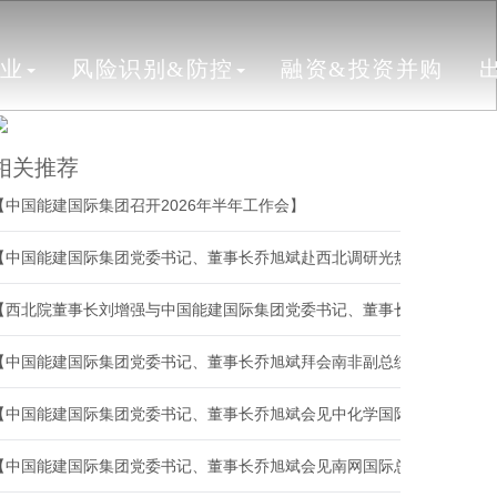
行业
风险识别&防控
融资&投资并购
相关推荐
【中国能建国际集团召开2026年半年工作会】
【中国能建国际集团党委书记、董事长乔旭斌赴西北调研光热、储能项目并开展国际业务系列对接】
【西北院董事长刘增强与中国能建国际集团党委书记、董事长乔旭斌座谈】
【中国能建国际集团党委书记、董事长乔旭斌拜会南非副总统保罗·马沙蒂莱】
【中国能建国际集团党委书记、董事长乔旭斌会见中化学国际公司董事长鲍广东】
【中国能建国际集团党委书记、董事长乔旭斌会见南网国际总经理张衡】