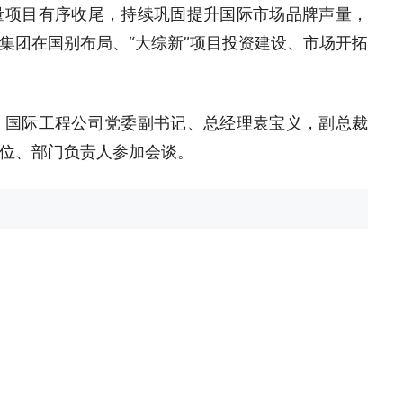
量项目有序收尾，持续巩固提升国际市场品牌声量，
集团在国别布局、“大综新”项目投资建设、市场开拓
，国际工程公司党委副书记、总经理袁宝义，副总裁
位、部门负责人参加会谈。