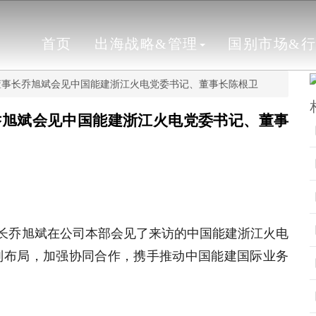
首页
出海战略&管理
国别市场&
董事长乔旭斌会见中国能建浙江火电党委书记、董事长陈根卫
乔旭斌会见中国能建浙江火电党委书记、董事
事长乔旭斌在公司本部会见了来访的中国能建浙江火电
别布局，加强协同合作，携手推动中国能建国际业务