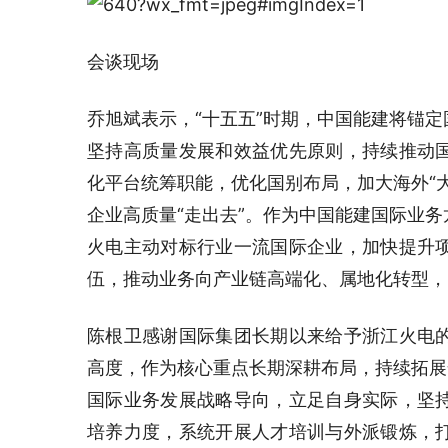
会谈现场
乔旭斌表示，“十五五”时期，中国能建将锚
坚持高质量发展和效益优先原则，持续推动
化平台统筹职能，优化国别布局，加大海外“
企业高质量“走出去”。作为中国能建国际业
火电主动对标行业一流国际企业，加快提升
伍，推动业务向产业链高端化、属地化转型，
陈根卫感谢国际集团长期以来给予浙江火电
高度，作为核心重点长期深耕布局，持续拓展
国际业务发展战略导向，立足自身实际，坚
培养力度，系统开展人才培训与外派锻炼，