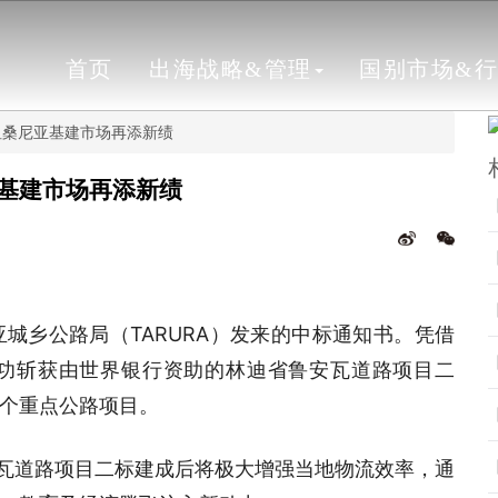
首页
出海战略&管理
国别市场&
坦桑尼亚基建市场再添新绩
基建市场再添新绩
城乡公路局（TARURA）发来的中标通知书。凭借
功斩获由世界银行资助的林迪省鲁安瓦道路项目二
个重点公路项目。
安瓦道路项目二标建成后将极大增强当地物流效率，通