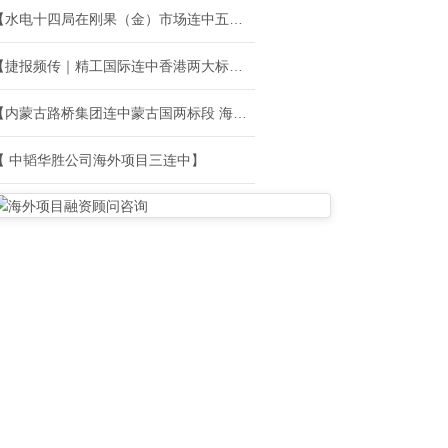
【水电十四局在刚果（金）市场连中五标】
【捷报频传｜精工国际连中香港两大标杆工程】
【内蒙古路桥集团连中蒙古国两标段 海外市场拓展再获突破】
【 中韬华胜公司海外项目三连中】