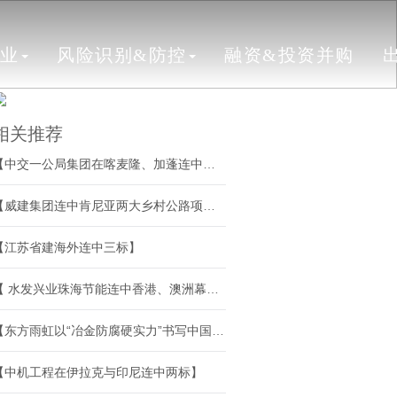
行业
风险识别&防控
融资&投资并购
相关推荐
【中交一公局集团在喀麦隆、加蓬连中两标】
【威建集团连中肯尼亚两大乡村公路项目】
【江苏省建海外连中三标】
【 水发兴业珠海节能连中香港、澳洲幕墙项目】
【东方雨虹以“冶金防腐硬实力”书写中国工业涂料出海新篇章】
【中机工程在伊拉克与印尼连中两标】