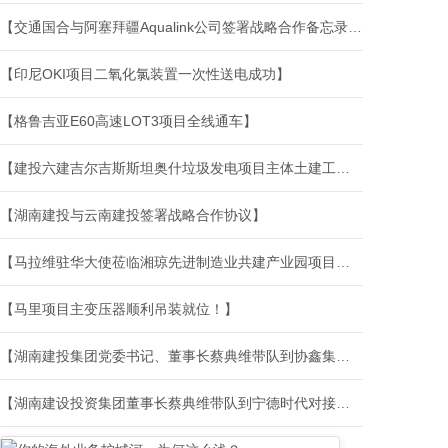
【交通国合与阿塞拜疆Aqualink公司签署战略合作备忘录 携手开拓南高加索基建市场】
【印尼OKI项目二氧化氯装置一次性送电成功】
【格鲁吉亚E60高速LOT3项目全线通车】
【建投六建吉尔吉斯斯坦奥什垃圾发电项目主体土建工程开工】
【湖南建投与云南建投签署战略合作协议】
【马拉维驻华大使莅临湘琼先进制造业共建产业园项目部考察指导】
【马里项目主变压器顺利吊装就位！】
【湖南建投集团党委书记、董事长蔡典维带队到协鑫集团深化合作对接】
【湖南建设投资集团董事长蔡典维带队到宁德时代对接交流并见证签约】