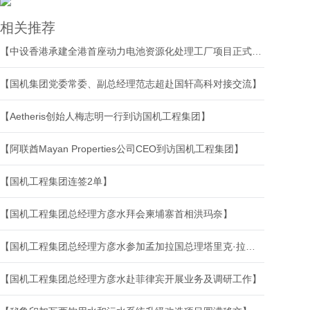
相关推荐
【中设香港承建全港首座动力电池资源化处理工厂项目正式落成】
【国机集团党委常委、副总经理范志超赴国轩高科对接交流】
【Aetheris创始人梅志明一行到访国机工程集团】
【阿联酋Mayan Properties公司CEO到访国机工程集团】
【国机工程集团连签2单】
【国机工程集团总经理方彦水拜会柬埔寨首相洪玛奈】
【国机工程集团总经理方彦水参加孟加拉国总理塔里克·拉赫曼与中国企业交流会】
【国机工程集团总经理方彦水赴菲律宾开展业务及调研工作】