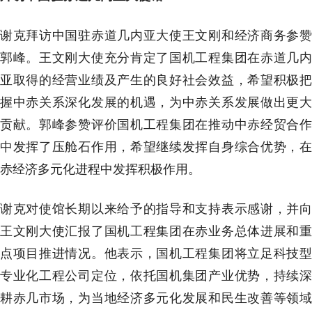
谢克拜访中国驻赤道几内亚大使王文刚和经济商务参赞
郭峰。王文刚大使充分肯定了国机工程集团在赤道几内
亚取得的经营业绩及产生的良好社会效益，希望积极把
握中赤关系深化发展的机遇，为中赤关系发展做出更大
贡献。郭峰参赞评价国机工程集团在推动中赤经贸合作
中发挥了压舱石作用，希望继续发挥自身综合优势，在
赤经济多元化进程中发挥积极作用。
谢克对使馆长期以来给予的指导和支持表示感谢，并向
王文刚大使汇报了国机工程集团在赤业务总体进展和重
点项目推进情况。他表示，国机工程集团将立足科技型
专业化工程公司定位，依托国机集团产业优势，持续深
耕赤几市场，为当地经济多元化发展和民生改善等领域