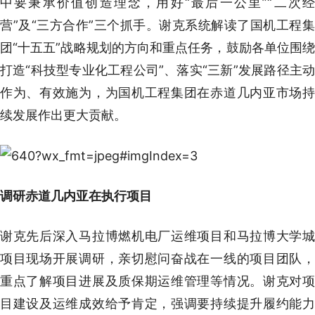
中要秉承价值创造理念，用好“最后一公里”“二次经
营”及“三方合作”三个抓手。谢克系统解读了国机工程集
团“十五五”战略规划的方向和重点任务，鼓励各单位围绕
打造“科技型专业化工程公司”、落实“三新”发展路径主动
作为、有效施为，为国机工程集团在赤道几内亚市场持
续发展作出更大贡献。
调研赤道几内亚在执行项目
谢克先后深入马拉博燃机电厂运维项目和马拉博大学城
项目现场开展调研，亲切慰问奋战在一线的项目团队，
重点了解项目进展及质保期运维管理等情况。谢克对项
目建设及运维成效给予肯定，强调要持续提升履约能力