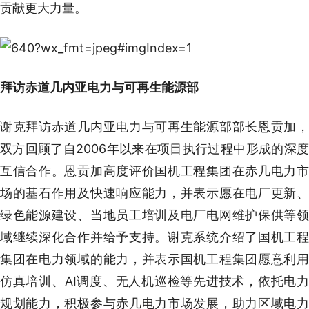
贡献更大力量。
拜访赤道几内亚电力与可再生能源部
谢克拜访赤道几内亚电力与可再生能源部部长恩贡加，
双方回顾了自2006年以来在项目执行过程中形成的深度
互信合作。恩贡加高度评价国机工程集团在赤几电力市
场的基石作用及快速响应能力，并表示愿在电厂更新、
绿色能源建设、当地员工培训及电厂电网维护保供等领
域继续深化合作并给予支持。谢克系统介绍了国机工程
集团在电力领域的能力，并表示国机工程集团愿意利用
仿真培训、AI调度、无人机巡检等先进技术，依托电力
规划能力，积极参与赤几电力市场发展，助力区域电力