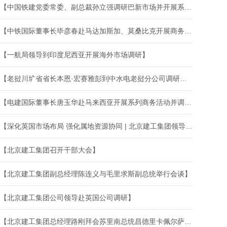
【中国铁建党委常委、副总裁孙立强调研巴新市场并开展系列商务活动】
【中铁国际董事长毕彦春赴马达加斯加、莫桑比克开展商务活动并调研指导国别工作】
【一航局领导到印度尼西亚开展海外市场调研】
【老挝川圹省省长本恩·宏赛雅彭到中水电老挝分公司调研指导工作】
【电建国际董事长唐玉华赴马来西亚开展系列商务活动并调研指导亚太区域生产经营工作】
【深化英国市场布局 强化属地资源协同 | 北京建工集团领导赴英国调研指导】
【北京建工集团召开干部大会】
【北京建工集团副总经理陈连义与毛里求斯副总统举行会谈】
【北京建工集团公司领导赴英国公司调研】
【北京建工集团总经理路刚拜会苏里南总统昌德里卡佩尔萨德·单多吉】