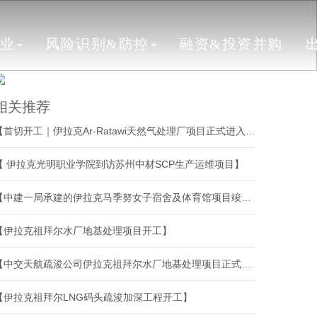
行业
风险识别&防控
融资&投资并购
相关推荐
【首切开工｜伊拉克Ar-Ratawi天然气处理厂项目正式进入模块制造阶段】
【 伊拉克光明职业学院到访苏州中材SCP生产运维项目】
【中建一局承建的伊拉克马季努女子宿舍及体育馆项目竣工】
【伊拉克祖拜尔水厂地基处理项目开工】
【中交天航疏浚公司伊拉克祖拜尔水厂地基处理项目正式开工】
【伊拉克祖拜尔LNG码头疏浚加深工程开工】