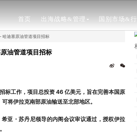
首页
出海战略&管理
国别市场&
 — 哈迪塞原油管道项目招标
迪塞原油管道项目招标
标工作，项目总投资 46 亿美元，旨在完善本国原
里，可将伊拉克南部原油输送至北部地区。
・希亚・苏丹尼领导的内阁会议审议通过，授权伊拉
。