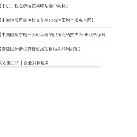
【中机工程在伊拉克与印尼连中两标】
【中海油服再获伊拉克艾哈代布油田增产服务合同】
【中国能建东电三公司承建的伊拉克纳杰夫2×9E联合循环扩建项目发电机定子吊装完成】
【泰建国际伊拉克穆鲁杰项目结构顺利封顶】