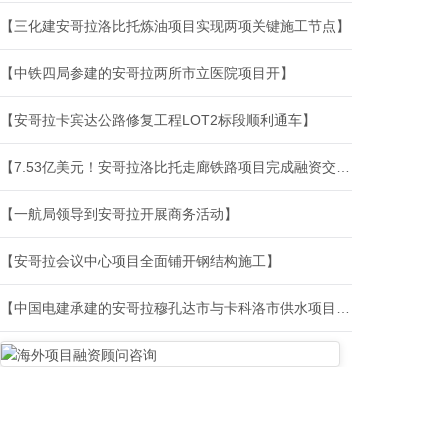
【三化建安哥拉洛比托炼油项目实现两项关键施工节点】
【中铁四局参建的安哥拉两所市立医院项目开】
【安哥拉卡宾达公路修复工程LOT2标段顺利通车】
【7.53亿美元！安哥拉洛比托走廊铁路项目完成融资交割，非洲跨境铁路竞争升温】
【一航局领导到安哥拉开展商务活动】
【安哥拉会议中心项目全面铺开钢结构施工】
【中国电建承建的安哥拉穆孔达市与卡科洛市供水项目竣工通水】