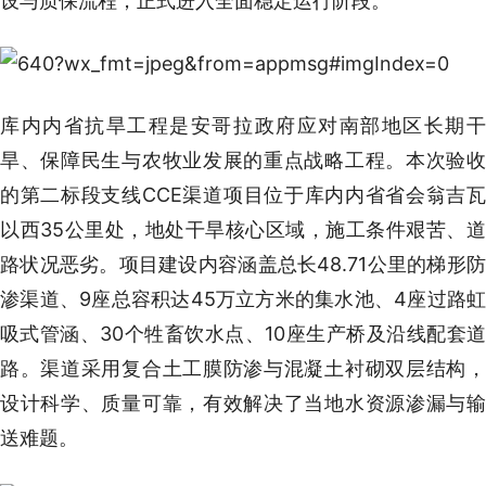
设与质保流程，正式进入全面稳定运行阶段。
库内内省抗旱工程是安哥拉政府应对南部地区长期干
旱、保障民生与农牧业发展的重点战略工程。本次验收
的第二标段支线CCE渠道项目位于库内内省省会翁吉瓦
以西35公里处，地处干旱核心区域，施工条件艰苦、道
路状况恶劣。项目建设内容涵盖总长48.71公里的梯形防
渗渠道、9座总容积达45万立方米的集水池、4座过路虹
吸式管涵、30个牲畜饮水点、10座生产桥及沿线配套道
路。渠道采用复合土工膜防渗与混凝土衬砌双层结构，
设计科学、质量可靠，有效解决了当地水资源渗漏与输
送难题。