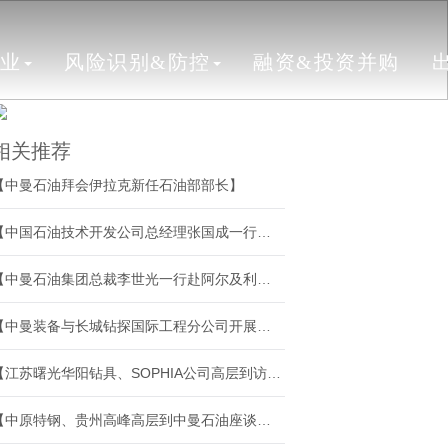
行业
风险识别&防控
融资&投资并购
相关推荐
【中曼石油拜会伊拉克新任石油部部长】
【中国石油技术开发公司总经理张国成一行赴中曼石油座谈交流】
【中曼石油集团总裁李世光一行赴阿尔及利亚泽拉法 II项目踏勘调研】
【中曼装备与长城钻探国际工程分公司开展工作交流】
【江苏曙光华阳钻具、SOPHIA公司高层到访中曼石油座谈交流】
【中原特钢、贵州高峰高层到中曼石油座谈交流】