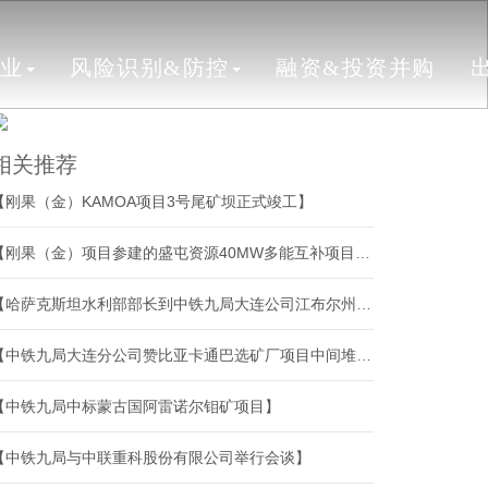
行业
风险识别&防控
融资&投资并购
相关推荐
【刚果（金）KAMOA项目3号尾矿坝正式竣工】
【刚果（金）项目参建的盛屯资源40MW多能互补项目举行投产典礼】
【哈萨克斯坦水利部部长到中铁九局大连公司江布尔州舒区灌溉系统恢复工程视察】
【中铁九局大连分公司赞比亚卡通巴选矿厂项目中间堆场顶板混凝土浇筑顺利完成】
【中铁九局中标蒙古国阿雷诺尔钼矿项目】
【中铁九局与中联重科股份有限公司举行会谈】