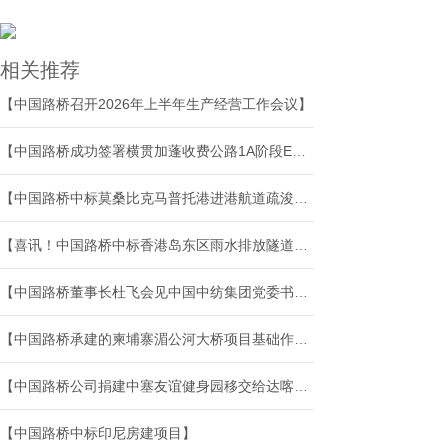
相关推荐
【中国路桥召开2026年上半年生产经营工作会议】
【中国路桥成功签署横贯加蓬收费公路1A阶段EPC项目合同】
【中国路桥中标莫桑比克马普托港进港航道疏浚项目】
【喜讯！中国路桥中标香港岛东区雨水排放隧道项目】
【中国路桥董事长杜飞会见中国中纺集团党委书记、董事长张鸿飞一行】
【中国路桥承建的柬埔寨湄公河大桥项目基础作业圆满收官】
【中国路桥公司捐建中塞友谊健身园移交给达喀尔市】
【中国路桥中标印尼房建项目】