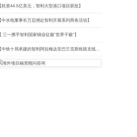
【耗资44.5亿美元，智利大型港口项目获批】
【中水电董事长万启洲赴智利开展系列商务活动】
【 三一携手智利国家铜业征服“世界干极”】
【中铁十局承建的智利阿拉梅达至巴兰克斯铁路支线及调度室建设项目顺利开工】