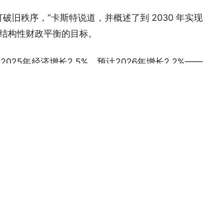
旧秩序，”卡斯特说道，并概述了到 2030 年实现
及恢复结构性财政平衡的目标。
25年经济增长2.5%，预计2026年增长2.2%——
不下。通胀率已降至2.4%，使得央行得以将利率维
特就职后，IPSA（精选股票价格指数）创下历史新
司受益，这些公司占正规就业的一半以上和投资的 9
有可能侵蚀公共收入。
中缺乏多数席位，必须获得小党派的支持才能通过该