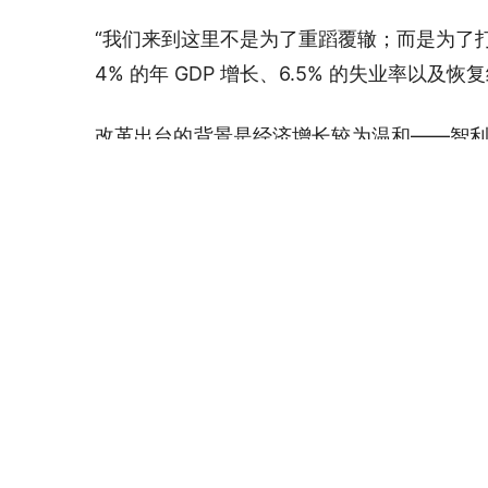
“我们来到这里不是为了重蹈覆辙；而是为了打破
4% 的年 GDP 增长、6.5% 的失业率以
改革出台的背景是经济增长较为温和——智利20
与此同时，超过80万人失业，青年失业率居高
持在4.50%不变。股市也出现反弹，在卡斯
高。
支持者认为，企业减税将使约 15 万家公
0%，但批评者表示，该计划有利于富人，并
该法案现在将提交国会，但由于政府在国会
法案。