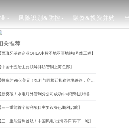
行业
风险识别&防控
融资&投资并购
相关推荐
【西班牙基建企业OHLA中标圣地亚哥地铁9号线工程】
【中国十五冶主要领导拜访智铜上海总部】
【投资约96亿美元！智利与阿根廷拟建跨境铁路，穿越安第斯山脉】
【新突破！水电对外智利分公司成功中标智利皮特鲁夫肯变电站改扩建项目】
【三一重能首个智利项目主要设备已顺利启航】
【三一重能智利首航！中国风电"出海四样"再下一城】