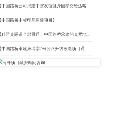
【中国路桥公司捐建中塞友谊健身园移交给达喀尔市】
【中国路桥中标印尼房建项目】
【科雅克隧道全部贯通，中国路桥承建的克罗地亚道路项目取得重大进展】
【中国路桥承建柬埔寨7号公路升级改造项目通车】