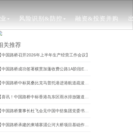
行业
风险识别&防控
融资&投资并购
相关推荐
【中国路桥召开2026年上半年生产经营工作会议】
【中国路桥成功签署横贯加蓬收费公路1A阶段EPC项目合同】
【中国路桥中标莫桑比克马普托港进港航道疏浚项目】
【喜讯！中国路桥中标香港岛东区雨水排放隧道项目】
【中国路桥董事长杜飞会见中国中纺集团党委书记、董事长张鸿飞一行】
【中国路桥承建的柬埔寨湄公河大桥项目基础作业圆满收官】