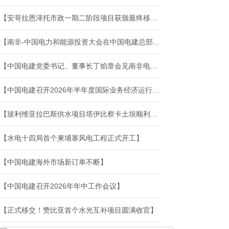
【安哥拉恩泽托市政一期二阶段项目获颁最终移交证书】
【南非-中国电力和能源投资大会在中国电建总部举行】
【中国电建党委书记、董事长丁焰章会见南非电力和能源部部长拉莫豪帕】
【中国电建召开2026年半年度国际业务经济运行分析会】
【玻利维亚拉巴斯供水项目塔伊比察卡土坝顺利完工】
【水电十四局首个柬埔寨风电工程正式开工】
【中国电建海外市场新订单不断】
【中国电建召开2026年年中工作会议】
【正式移交！赞比亚首个水光互补项目圆满收官】