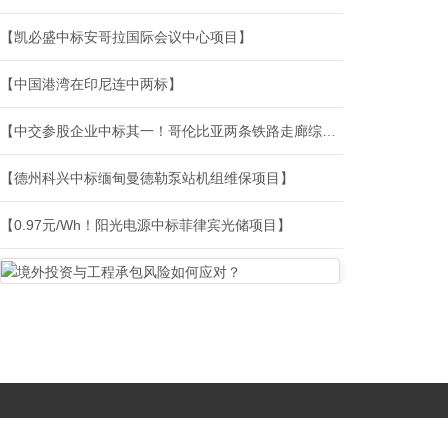
【凯必盛中标安哥拉国际会议中心项目】
【中国港湾在印尼连中两标】
【中交参股企业中标其一！哥伦比亚两条铁路走廊综合维护与运营保障合同授出】
【德州科兴中标缅甸曼德勒泵站机组维保项目】
【0.97元/Wh！阳光电源中标菲律宾光储项目】
Copyright © 2017-
2026 All Rights Reserved. 北京国复咨询有限公司 |