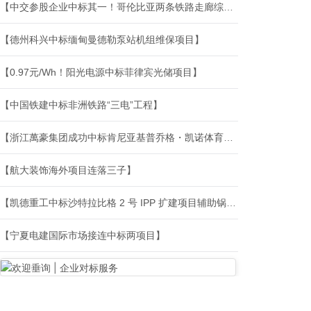
【中交参股企业中标其一！哥伦比亚两条铁路走廊综合维护与运营保障合同授出】
【德州科兴中标缅甸曼德勒泵站机组维保项目】
【0.97元/Wh！阳光电源中标菲律宾光储项目】
【中国铁建中标非洲铁路“三电”工程】
【浙江萬豪集团成功中标肯尼亚基普乔格・凯诺体育场项目】
【航大装饰海外项目连落三子】
【凯德重工中标沙特拉比格 2 号 IPP 扩建项目辅助锅炉成套项目】
【宁夏电建国际市场接连中标两项目】