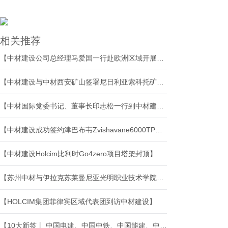
相关推荐
【中材建设公司总经理马爱国一行赴欧洲区域开展系列调研】
【中材建设与中材西安矿山签署尼日利亚索科托矿山运维项目】
【中材国际党委书记、董事长印志松一行到中材建设调研指导工作】
【中材建设成功签约津巴布韦Zvishavane6000TPD熟料水泥生产线EPC项目】
【中材建设Holcim比利时Go4zero项目塔架封顶】
【苏州中材与伊拉克苏莱曼尼亚光明职业技术学院座谈交流】
【HOLCIM集团菲律宾区域代表团到访中材建设】
【10大新签丨 中国电建、中国中铁、中国能建、中材建设等境外中标新签】