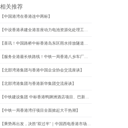
相关推荐
【中国港湾在香港连中两标】
【中设香港承建全港首座动力电池资源化处理工厂项目正式落成】
【喜讯！中国路桥中标香港岛东区雨水排放隧道项目】
【服务全港最长铁路线！中铁一局香港八乡车厂钢轨焊接工程开工】
【北部湾港集团与香港中国企业协会交流座谈】
【北部湾港集团与香港新华集团交流座谈】
【中铁建设集团 中标香港鸭脷洲酒店项目、巴新米尔恩湾省埃萨阿拉医院】
【中铁一局香港湾仔项目全面掀起大干热潮】
【乘势再出发，决胜“双过半”｜中国西电香港市场、国际市场开拓捷报频传】