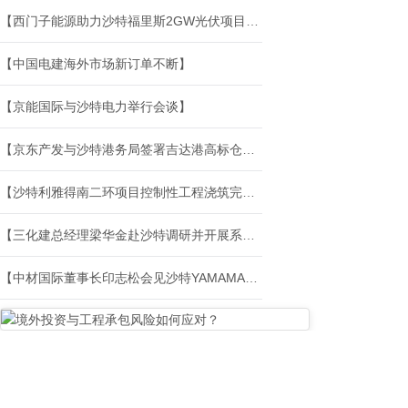
【西门子能源助力沙特福里斯2GW光伏项目建设】
【中国电建海外市场新订单不断】
【京能国际与沙特电力举行会谈】
【京东产发与沙特港务局签署吉达港高标仓项目协议 深化中东布局】
【沙特利雅得南二环项目控制性工程浇筑完成】
【三化建总经理梁华金赴沙特调研并开展系列商务活动】
【中材国际董事长印志松会见沙特YAMAMA集团CEO一行】