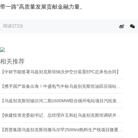
带一路”高质量发展贡献金融力量。
阅读
272次
相关推荐
【中材节能签署乌兹别克斯坦纳沃伊空分装置EPC总承包合同】
【携手国产装备出海！中盛电气中标乌兹别克斯坦油田压缩站预制舱项目】
【乌兹别克斯坦锡尔河二期1600MW联合循环电站项目汽轮发电机组首次并网成功】
【铁建投资党委副书记、总经理许玉和赴乌兹别克斯坦调研并开展系列商务活动】
【西普集团乌兹别克斯坦撒马尔罕2500t/d熟料生产线项目隆重举行投产仪式】