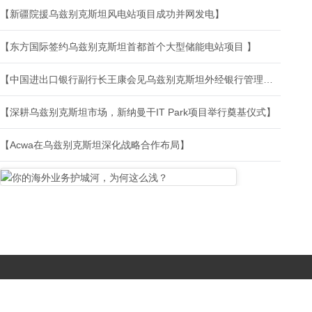
【新疆院援乌兹别克斯坦风电站项目成功并网发电】
【东方国际签约乌兹别克斯坦首都首个大型储能电站项目 】
【中国进出口银行副行长王康会见乌兹别克斯坦外经银行管理委员会主席阿利舍·米尔索阿托夫】
【深耕乌兹别克斯坦市场，新纳曼干IT Park项目举行奠基仪式】
【Acwa在乌兹别克斯坦深化战略合作布局】
Copyright © 2017-
2026 All Rights Reserved. 北京国复咨询有限公司 |
京B2-20203483
|
京公网安备11010502056603号
|
京ICP备