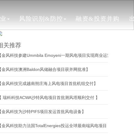
行业
风险识别&防控
融资&投资并购
相关推荐
【金风科技参建Ummbila Emoyeni一期风电项目实现商业运营】
【金风科技澳洲Baldon风储融合项目获并网批准】
【金风科技完成越南朔庄海上风电项目首批机组交付】
【 瑞科科技ACWA沙特风电项目首批测风塔顺利交付 】
【金风科技为沙特PIF5项目发运首批风电设备】
【金风科技助力法国TotalEnergies投运全球最南端风电项目 】