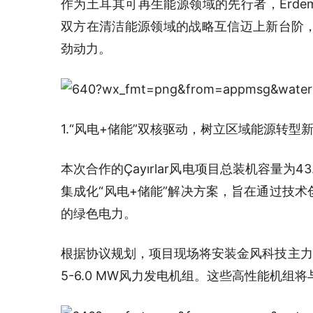
作为土耳其可再生能源领域的先行者，Erdem
双方在清洁能源领域的战略互信迈上新台阶
劲动力。
1.“风电+储能”双核驱动，树立区域能源转型
本次合作的Çayırlar风电项目总装机容量
集成化“风电+储能”解决方案，旨在通过技
的绿色电力。
根据协议规划，项目现场将安装金风科技主力机型，
5-6.0 MW风力发电机组。这些高性能机组