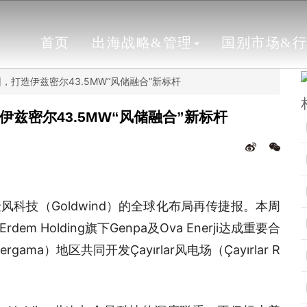
首页
出海战略&管理
国别市场&
，打造伊兹密尔43.5MW“风储融合”新标杆
伊兹密尔43.5MW“风储融合”新标杆
科技（Goldwind）的全球化布局再传捷报。本周
Holding旗下Genpa及Ova Enerji达成重要合
ma）地区共同开发Çayırlar风电场（Çayırlar R