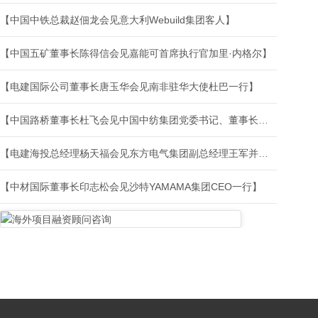
【中国中铁总裁赵佃龙会见意大利Webuild集团客人】
【中国五矿董事长陈得信会见嘉能可首席执行官加里·内格尔】
【电建国际公司董事长唐玉华会见南非驻华大使杜巴一行】
【中国路桥董事长杜飞会见中国中纺集团党委书记、董事长张鸿飞一行】
【电建海投总经理杨天福会见东方电气集团副总经理王军并参加维特罗项目公司员工座谈会】
【中材国际董事长印志松会见沙特YAMAMA集团CEO一行】