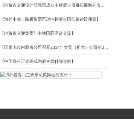
【内蒙古交通设计研究院成功中标蒙古项目拓展海外市场再填新绩】
【海外中标！路桥集团再次中标蒙古国公路建设项目】
【内蒙古交通集团与中铁国际座谈交流】
【国家电投内蒙古公司召开2024年党委（扩大）会暨第3季度生产经营例会】
【中国煤科正式完成内蒙古煤科院收购】
Copyright © 2017-
2026 All Rights Reserved. 北京国复咨询有限公司 |
京B2-20203483
|
京公网安备11010502056603号
|
京ICP备