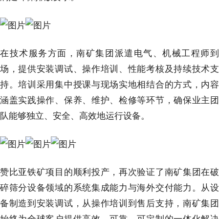
在技术服务方面，南矿集团派遣电气、机械工程师到
场，提供安装调试、操作培训、性能考核及持续技术支
持。培训采用集中授课与现场实地相结合的方式，内容
涵盖实践操作、保养、维护、检修等环节，确保业主团
队能够独立、安全、高效地运行设备。
赞比亚铁矿项目的顺利投产，再次验证了南矿集团在破
碎筛分设备领域的系统集成能力与海外交付能力。从设
备制造到安装调试，从操作培训到售后支持，南矿集团
始终为全球客户提供高效、可靠、可定制的一体化解决