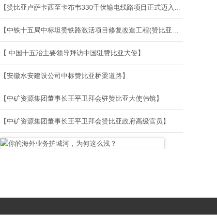
【赞比亚卢萨卡西至卡布韦330千伏输电线路项目正式迈入架线施工新阶段】
【中铁十五局中标坦赞铁路激活项目修复改造工程(赞比亚段)轨枕厂建设及轨枕生产工程】
【 中国十五冶主要领导拜访中国驻赞比亚大使】
【安徽水安建设公司中标赞比亚桥梁道路】
【中矿资源集团董事长王平卫拜会驻赞比亚大使韩镜】
【中矿资源集团董事长王平卫拜会赞比亚政府高级官员】