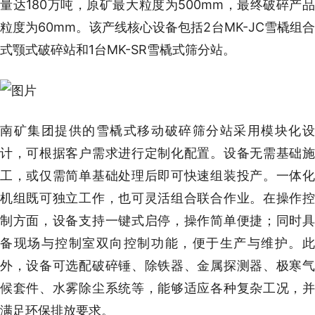
量达180万吨，原矿最大粒度为500mm，最终破碎产品
粒度为60mm。该产线核心设备包括2台MK-JC雪橇组合
式颚式破碎站和1台MK-SR雪橇式筛分站。
南矿集团提供的雪橇式移动破碎筛分站采用模块化设
计，可根据客户需求进行定制化配置。设备无需基础施
工，或仅需简单基础处理后即可快速组装投产。一体化
机组既可独立工作，也可灵活组合联合作业。在操作控
制方面，设备支持一键式启停，操作简单便捷；同时具
备现场与控制室双向控制功能，便于生产与维护。此
外，设备可选配破碎锤、除铁器、金属探测器、极寒气
候套件、水雾除尘系统等，能够适应各种复杂工况，并
满足环保排放要求。