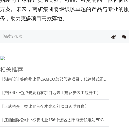
方案。未来，南矿集团将继续以卓越的产品与专业的服
务，助力更多项目高效落地。
阅读
376次
相关推荐
【湖南设计签约赞比亚CAMCO总部代建项目，代建模式正式出海】
【赞比亚中色卢安夏新矿项目地表土建及安装工程开工】
【正式移交！赞比亚首个水光互补项目圆满收官】
【江西国际公司中标赞比亚156个选区太阳能光伏电站EPC总承包项目两个标段】