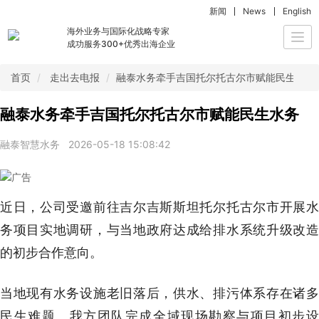
新闻
News
English
海外业务与国际化战略专家
Togg
成功服务300+优秀出海企业
navi
首页
走出去电报
融泰水务牵手吉国托尔托古尔市赋能民生水务
融泰水务牵手吉国托尔托古尔市赋能民生水务
融泰智慧水务
2026-05-18 15:08:42
近日，公司受邀前往吉尔吉斯斯坦托尔托古尔市开展水
务项目实地调研，与当地政府达成给排水系统升级改造
的初步合作意向。
当地现有水务设施老旧落后，供水、排污体系存在诸多
民生难题。我方团队完成全域现场勘察与项目初步设