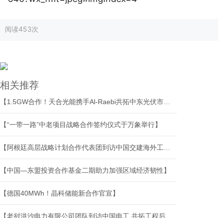
阅读
453次
相关推荐
【1.5GW合作！天合光能携手Al-Raebi共拓中东光伏市场】
【“一带一路”中老项目战略合作签约仪式于万象举行】
【阿根廷高层战略计划合作代表团到访中国交建海外工程分公司】
【中国—东盟投资合作基金二期助力加强区域经济韧性】
【德国40MWh！晶科储能新合作官宣】
【老挝洪沙电力有限公司团队到访中国电工 共拓工程后市场合作新空间】