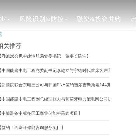
行业
风险识别&防控
融资&投资并购
相关推荐
【乔旭斌会见中建港航局党委书记、董事长陈浩】
【中国能建中电工程党委副书记李屹立与宁德时代首席客户官、市场体系联席总裁谭立斌会谈】
【新疆院联合东电三公司与韩国PNH签约吉尔吉斯斯坦144兆瓦光伏EPC项目】
【中国能建中电工程副总经理张力与葡萄牙电力配电网公司执行董事若昂·马丁斯·德·卡瓦略会谈】
【中能装备中标多国工商业储能柜采购项目】
【签约！西班牙储能咨询服务项目】