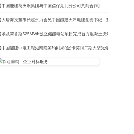
【中国能建葛洲坝集团与中国信保湖北分公司共商合作】
【大唐海投董事长赵永力会见中国能建天津电建党委书记、董事长许栋】
【埃及荷鲁斯525MWh独立储能电站项目完成首方混凝土浇筑】
【中国能建中电工程湖南院签约刚果(金)卡莫阿二期大型光储一体化智能微电网项目】