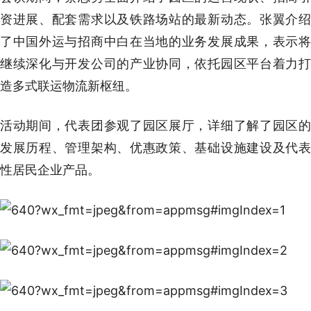
资进展、配套需求以及铁路场站的最新动态。张翼介绍
了中国外运与招商中白在当地的业务发展成果，表示将
继续深化与开发公司的产业协同，依托园区平台着力打
造多式联运物流新枢纽。
活动期间，代表团参观了园区展厅，详细了解了园区的
发展历程、管理架构、优惠政策、基础设施建设及代表
性居民企业产品。