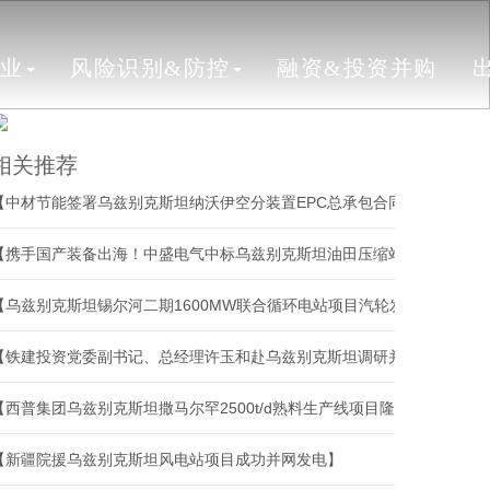
行业
风险识别&防控
融资&投资并购
相关推荐
【中材节能签署乌兹别克斯坦纳沃伊空分装置EPC总承包合同】
【携手国产装备出海！中盛电气中标乌兹别克斯坦油田压缩站预制舱项目】
【乌兹别克斯坦锡尔河二期1600MW联合循环电站项目汽轮发电机组首次并网成功】
【铁建投资党委副书记、总经理许玉和赴乌兹别克斯坦调研并开展系列商务活动】
【西普集团乌兹别克斯坦撒马尔罕2500t/d熟料生产线项目隆重举行投产仪式】
【新疆院援乌兹别克斯坦风电站项目成功并网发电】