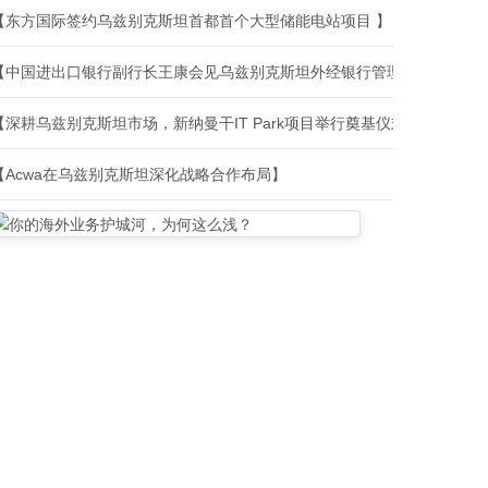
【东方国际签约乌兹别克斯坦首都首个大型储能电站项目 】
【中国进出口银行副行长王康会见乌兹别克斯坦外经银行管理委员会主席阿利舍·米尔索阿托夫】
【深耕乌兹别克斯坦市场，新纳曼干IT Park项目举行奠基仪式】
【Acwa在乌兹别克斯坦深化战略合作布局】