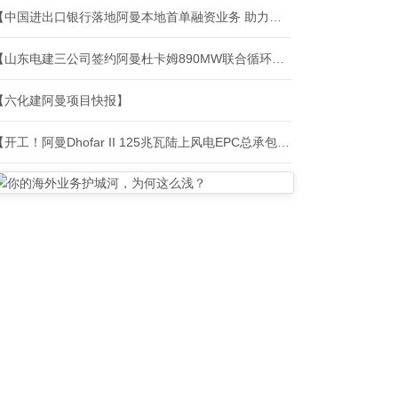
【中国进出口银行落地阿曼本地首单融资业务 助力中阿能源绿色转型】
【山东电建三公司签约阿曼杜卡姆890MW联合循环电站EPC项目】
【六化建阿曼项目快报】
【开工！阿曼Dhofar II 125兆瓦陆上风电EPC总承包项目】