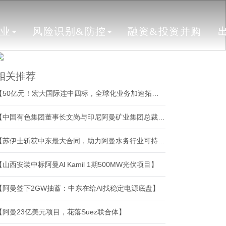
行业
风险识别&防控
融资&投资并购
相关推荐
【50亿元！宏大国际连中四标，全球化业务加速拓展】
【中国有色集团董事长文岗与印尼阿曼矿业集团总裁阿里夫·西达尔托举行会谈】
【苏伊士斩获中东最大合同，助力阿曼水务行业可持续发展】
【山西安装中标阿曼Al Kamil 1期500MW光伏项目】
【阿曼签下2GW抽蓄：中东在给AI找稳定电源底盘】
【阿曼23亿美元项目，花落Suez联合体】