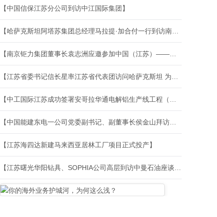
【中国信保江苏分公司到访中江国际集团】
【哈萨克斯坦阿塔苏集团总经理马拉提·加合付一行到访南京市政府并进行合作交流会谈】
【南京钜力集团董事长袁志洲应邀参加中国（江苏）——哈萨克斯坦经贸合作交流会】
【江苏省委书记信长星率江苏省代表团访问哈萨克斯坦 为中亚江苏中心启幕】
【中工国际江苏成功签署安哥拉华通电解铝生产线工程（二期）合同】
【中国能建东电一公司党委副书记、副董事长侯金山拜访江苏中交新能源科技有限公司】
【江苏海四达新建马来西亚居林工厂项目正式投产】
【江苏曙光华阳钻具、SOPHIA公司高层到访中曼石油座谈交流】