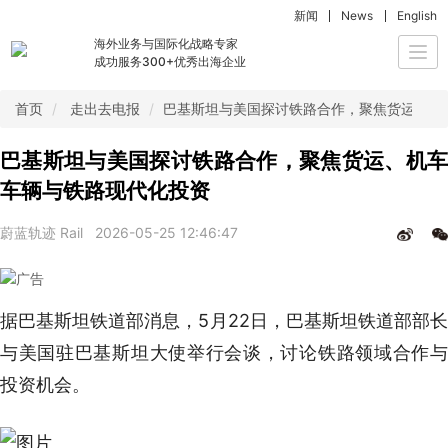
新闻
News
English
海外业务与国际化战略专家
Togg
成功服务300+优秀出海企业
navi
首页
走出去电报
巴基斯坦与美国探讨铁路合作，聚焦货运、机
巴基斯坦与美国探讨铁路合作，聚焦货运、机车
车辆与铁路现代化投资
蔚蓝轨迹 Rail
2026-05-25 12:46:47
据巴基斯坦铁道部消息，5月22日，巴基斯坦铁道部部长
与美国驻巴基斯坦大使举行会谈，讨论铁路领域合作与
投资机会。