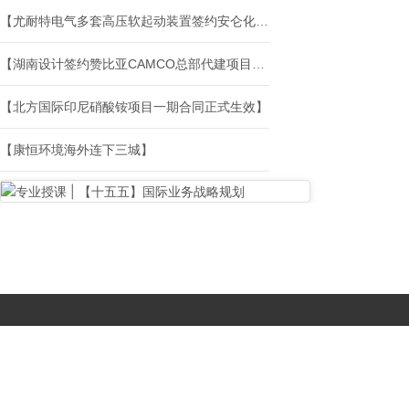
【尤耐特电气多套高压软起动装置签约安仑化工印尼炭基新材料项目】
【湖南设计签约赞比亚CAMCO总部代建项目，代建模式正式出海】
【北方国际印尼硝酸铵项目一期合同正式生效】
【康恒环境海外连下三城】
Copyright © 2017-
2026 All Rights Reserved. 北京国复咨询有限公司 |
京B2-20203483
|
京公网安备11010502056603号
|
京ICP备
19046776号-1