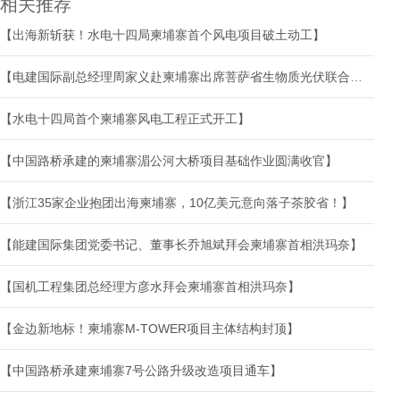
相关推荐
【出海新斩获！水电十四局柬埔寨首个风电项目破土动工】
【电建国际副总经理周家义赴柬埔寨出席菩萨省生物质光伏联合发电项目开工仪式并开展商务活动】
【水电十四局首个柬埔寨风电工程正式开工】
【中国路桥承建的柬埔寨湄公河大桥项目基础作业圆满收官】
【浙江35家企业抱团出海柬埔寨，10亿美元意向落子茶胶省！】
【能建国际集团党委书记、董事长乔旭斌拜会柬埔寨首相洪玛奈】
【国机工程集团总经理方彦水拜会柬埔寨首相洪玛奈】
【金边新地标！柬埔寨M-TOWER项目主体结构封顶】
【中国路桥承建柬埔寨7号公路升级改造项目通车】