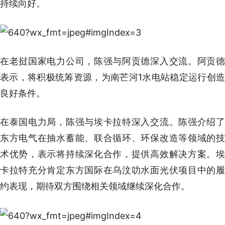
持续向好。
在老挝国家电力公司，陈强与阿贡德深入交流。阿贡德
表示，将积极统筹资源，为南芒河1水电站稳定运行创造
良好条件。
在泰国电力局，陈强与埃卡拉特深入交流。陈强介绍了
东方电气在抽水蓄能、联合循环、环保改造等领域的技
术优势，表示将持续深化合作，提供高效解决方案。埃
卡拉特充分肯定东方国际在乌汶叻水面光伏项目中的履
约表现，期待双方围绕相关领域继续深化合作。