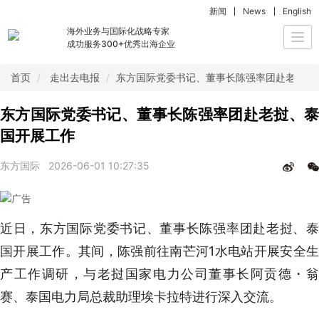
新闻
News
English
海外业务与国际化战略专家
Togg
成功服务300+优秀出海企业
navi
首页
走出去电报
东方国际党委书记、董事长陈强率团赴老挝、
东方国际党委书记、董事长陈强率团赴老挝、泰
国开展工作
东方国际
2026-06-01 10:27:35
近日，东方国际党委书记、董事长陈强率团赴老挝、泰
国开展工作。其间，陈强前往南芒河1水电站开展安全生
产工作调研，与老挝国家电力公司董事长阿贡德・翁
赛、泰国电力局总裁助理埃卡拉特进行深入交流。