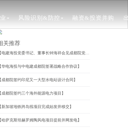
行业
风险识别&防控
融资&投资并购
相关推荐
【电建海投党委书记、董事长钟海祥会见成都院党委副书记、总经理张世殊】
【华电海投与中电建成都院签署战略合作协议】
【成都院签约印尼又一大型水电站设计合同】
【成都院签约三个海外能源电力项目】
【新加坡地铁跨岛线项目完成始发井移交】
【哈萨克斯坦赫罗姆陶风电项目提前并网发电】