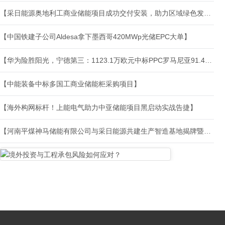
【采日能源奥地利工商业储能项目成功交付安装，助力区域绿色发展】
【中国铁建子公司Aldesa拿下墨西哥420MWp光储EPC大单】
【华为险胜阳光，宁德第三：1123.1万欧元中标PPC罗马尼亚91.44MWh风储储能系统】
【中能装备中标多国工商业储能柜采购项目】
【海外构网标杆！上能电气助力中亚储能项目黑启动实战告捷】
【河南平煤神马储能有限公司与采日能源共建生产智造基地揭牌暨GW级海外项目签约仪式成功举行】