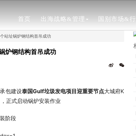
首页
出海战略&管理
国别市场&
两个站址锅炉钢结构首吊成功
址锅炉钢结构首吊成功
总承包建设
泰国Gulf垃圾发电项目迎重要节点
大城府K
吊，正式启动锅炉安装作业
装阶段