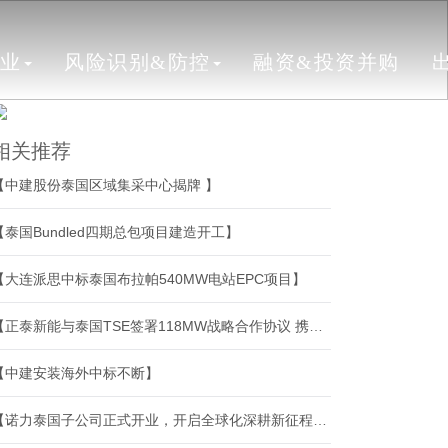
行业
风险识别&防控
融资&投资并购
相关推荐
【中建股份泰国区域集采中心揭牌 】
【泰国Bundled四期总包项目建造开工】
【大连派思中标泰国布拉帕540MW电站EPC项目】
【正泰新能与泰国TSE签署118MW战略合作协议 携手推进东南亚清洁能源转型】
【中建安装海外中标不断】
【诺力泰国子公司正式开业，开启全球化深耕新征程！】