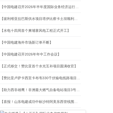
【中国电建召开2026年半年度国际业务经济运行分析会】
【玻利维亚拉巴斯供水项目塔伊比察卡土坝顺利完工】
【水电十四局首个柬埔寨风电工程正式开工】
【中国电建海外市场新订单不断】
【中国电建召开2026年年中工作会议】
【正式移交！赞比亚首个水光互补项目圆满收官】
【赞比亚卢萨卡西至卡布韦330千伏输电线路项目正式迈入架线施工新阶段】
【助力西非雄鹰！非洲最大燃气自备电站项目3号燃机就位】
【喜报！山东电建成功中标沙特阿美东西管线围网工程二期项目】