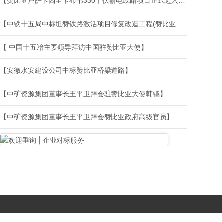
【赞比亚卢萨卡西至卡布韦330千伏输电线路项目正式迈入架线施工新阶段】
【中铁十五局中标坦赞铁路激活项目修复改造工程(赞比亚段)轨枕厂建设及轨枕生产工程】
【 中国十五冶主要领导拜访中国驻赞比亚大使】
【安徽水安建设公司中标赞比亚桥梁道路】
【中矿资源集团董事长王平卫拜会驻赞比亚大使韩镜】
【中矿资源集团董事长王平卫拜会赞比亚政府高级官员】