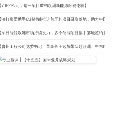
【7.6亿欧元，这一项目重构欧洲新能源融资逻辑】
【渣打集团携手亿纬锂能推进匈牙利项目融资落地，助力中国电池产业链在欧洲全面布局】
【采日能源欧洲市场持续发力，多个储能项目集中落地签约】
【贵州工程公司党委书记、董事长王远辉带队赴欧洲、中东区域开展系列商务洽谈与项目调研】