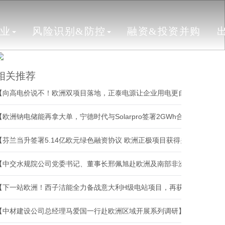
行业
风险识别&防控
融资&投资并购
相关推荐
【向高电价说不！欧洲双项目落地，正泰电源让企业用电更自由！】
【欧洲钠电储能再拿大单，宁德时代与Solarpro签署2GWh合作协议】
【芬兰当升签署5.14亿欧元绿色融资协议 欧洲正极项目获得关键推进】
【中交水规院公司党委书记、董事长邢佩旭赴欧洲及南部非洲调研】
【下一站欧洲！西子洁能全力备战意大利H级电站项目，再获全球HRSG头部企业NE权威背书】
【中材建设公司总经理马爱国一行赴欧洲区域开展系列调研】