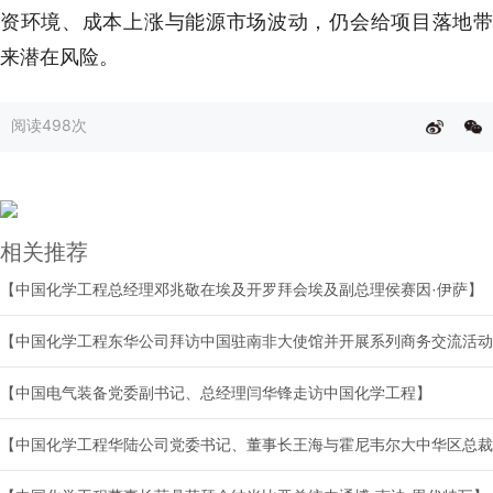
资环境、成本上涨与能源市场波动，仍会给项目落地带
来潜在风险。
阅读
498次
相关推荐
【中国化学工程总经理邓兆敬在埃及开罗拜会埃及副总理侯赛因·伊萨】
【中国化学工程东华公司拜访中国驻南非大使馆并开展系列商务交流活动
【中国电气装备党委副书记、总经理闫华锋走访中国化学工程】
【中国化学工程华陆公司党委书记、董事长王海与霍尼韦尔大中华区总裁