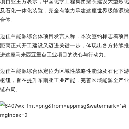
项目业主方表示，中国化学工程集团擅长建设大型炼化
及石化一体化装置，完全有能力承建这座世界级能源综
合体。
边佳兰能源综合体项目发言人称，本次签约标志着项目
距离正式开工建设又迈进关键一步，体现出各方持续推
进这座马来西亚重点工业项目的决心与行动力。
边佳兰能源综合体定位为区域性战略性能源及石化下游
枢纽，旨在提升东南亚工业产能，完善区域能源全产业
链布局。