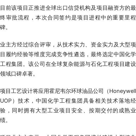
目前该项目正推进全球出口信贷机构及项目融资方的最
终审批流程，本次合同签约是项目进程中的重要里程
碑。
业主方经过综合评审，从技术实力、资金实力及大型项
目履约经验等维度完成竞争性遴选，最终选定中国化学
工程集团。该公司在全球复杂能源与石化工程项目建设
领域口碑卓著。
项目工艺设计将应用霍尼韦尔环球油品公司（Honeywell
UOP）技术，中国化学工程集团具备相关技术落地经
验，同时拥有大型工业项目安全、按期交付的成熟业
绩。