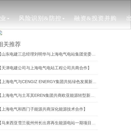
行业
风险识别&防控
融资&投资并购
相关推荐
【山东电建三总经理刘明华与上海电气电站集团党委副书记、总裁沈兵举行会谈】
【天津电建公司与上海电气电站工程公司共商合作】
【上海电气与CENGIZ ENERGY集团共拓绿色发展新空间】
【上海电气与土耳其EREN集团共商欧亚能源转型新机遇】
【上海电气和西门子能源共商深化能源技术合作】
【马来西亚雪兰莪州州长出席再生能源电站一期项目运营启动仪式】